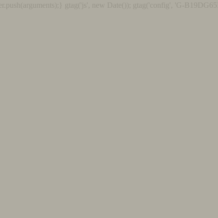
r.push(arguments);} gtag('js', new Date()); gtag('config', 'G-B19DG65