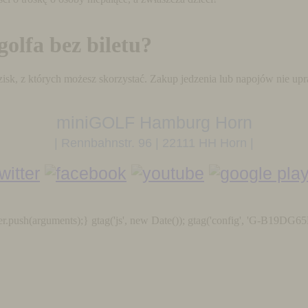
olfa bez biletu?
zisk, z których możesz skorzystać. Zakup jedzenia lub napojów nie up
miniGOLF Hamburg Horn
| Rennbahnstr. 96 | 22111 HH Horn |
r.push(arguments);} gtag('js', new Date()); gtag('config', 'G-B19DG65