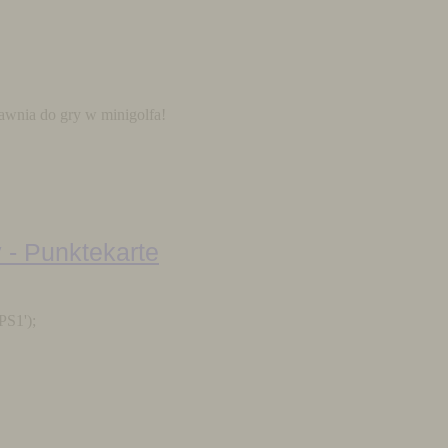
rawnia do gry w minigolfa!
PS1');