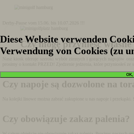
Derby-Pause vom 15.06. bis 10.07.2026 !!!
Diese Website verwenden Cookie
Czy mogę przynieść własne 
Verwendung von Cookies (zu u
Nasz kiosk oferuje szeroki wybór zimnych i gorących napojów ora
prosimy o kontakt PRZED! Zjedzenie jedzenia, które przyniosłeś ze
Czy napoje są dozwolone na tor
Na kolejki linowe można zabrać zakupione u nas napoje i przekąski.
Czy obowiązuje zakaz palenia?
W całym obiekcie nie obowiązuje zakaz palenia. Prosimy naszych gośc