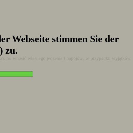
er Webseite stimmen Sie der
) zu.
e wolno wnosić własnego jedzenia i napojów, w przypadku wyjątków