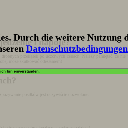
s. Durch die weitere Nutzung d
jedzenie i napoje?
nseren
Datenschutzbedingungen
z drobnych przekąsek po uczciwych cenach. Należy pamiętać, że ni
 sobą, może skutkować odesłaniem!
OK, ich bin einverstanden.
ach?
 Spożywanie posiłków jest oczywiście dozwolone.
i o troskę o osoby niepalące, a zwłaszcza dzieci!