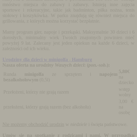
mnóstwo miejsca do zabawy i zabawy. Istnieją inne zajęcia
sportowe i rekreacyjne, takie jak badminton, piłka nożna, tenis
stołowy i koszykówka. W parku znajdują się również miejsca do
grillowania, z których można korzystać bezpłatnie.
Mamy program gier, napoje i przekąski. Maksymalnie 30 dzieci i 6
dorosłych, minimalny wiek Twoich znajomych powinien mieć
powyżej 9 lat. Zalecany jest jeden opiekun na każde 6 dzieci, w
zależności od ich wieku.
Urodziny dla dzieci w minigolfa - Hamburg
Nasza oferta na
urodziny Waszych dzieci
: (
pon.-sob.
):
5,80€
Runda
minigolfa
ze sprzętem i
napojem
na
bezalkoholowym
(0,5l)
dziecko
wstęp
Przełożeni, którzy nie grają razem
wolny
3,00 €
przełożeni, którzy grają razem (bez alkoholu)
na
osobę
Nie możemy obchodzić urodzin
w
niedziele
i święta państwowe.
Umów się na spotkanie z rodzicami i nami. W przypadku