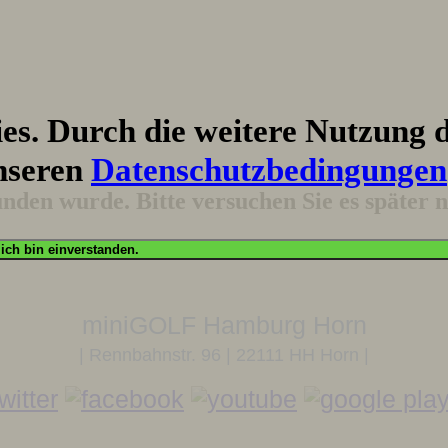
s. Durch die weitere Nutzung d
nseren
Datenschutzbedingungen
funden wurde. Bitte versuchen Sie es später
OK, ich bin einverstanden.
miniGOLF Hamburg Horn
| Rennbahnstr. 96 | 22111 HH Horn |