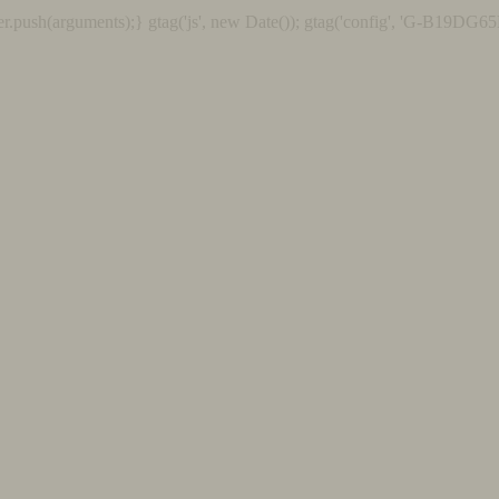
r.push(arguments);} gtag('js', new Date()); gtag('config', 'G-B19DG65