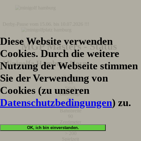
Derby-Pause vom 15.06. bis 10.07.2026 !!!
Diese Website verwenden
MGP Masters - Status
Cookies. Durch die weitere
Minigolfa Hamburg Horn
Nutzung der Webseite stimmen
Sie der Verwendung von
Bahnen
18
Cookies (zu unseren
Stück
Bahnlänge
625
Datenschutzbedingungen
) zu.
Zentimeter
Bahnbreite
90
Zentimeter
Spiele
OK, ich bin einverstanden.
> 200
Spielzeit