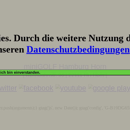
s. Durch die weitere Nutzung d
nseren
Datenschutzbedingungen
miniGOLF Hamburg Horn
OK, ich bin einverstanden.
| Rennbahnstr. 96 | 22111 HH Horn |
r.push(arguments);} gtag('js', new Date()); gtag('config', 'G-B19DG65