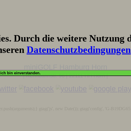
s. Durch die weitere Nutzung d
nseren
Datenschutzbedingungen
miniGOLF Hamburg Horn
OK, ich bin einverstanden.
| Rennbahnstr. 96 | 22111 HH Horn |
r.push(arguments);} gtag('js', new Date()); gtag('config', 'G-B19DG65